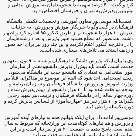
کرد و گفت:‌ ۴۰ درصد سهمیه دانشجومعلمان به آموزش ابتدایی و
بیش‌ترین پذیرش به تهران و خوزستان اختصاص دارد.
نعمت‌الله موسی‌پور معاون آموزشی و تحصیلات تکمیلی دانشگاه
فرهنگیان در گفت‌وگو با خبرنگار آموزش و پرورش ،‌ به جزئیات
پذیرش ۱۰ هزار دانشجومعلم از طریق کنکور ۹۵ اشاره کرد و اظهار
داشت: همانطور که مطلع هستید هنوز پذیرش و تعداد رشته‌هایمان
را در دفترچه کنکور اعلام نکردیم و این چند روز نیز برای اخذ مجوز
و ردیف استخدامی تلاش‌های بسیاری شده است.
وی با بیان اینکه پذیرش دانشگاه فرهنگیان وابسته به قانون متعهدین
خدمت است،‌ گفت: باید پیش از پذیرش دانشجومعلم،‌ از سازمان
امور استخدامی به تعدادی که دانشجو جذب این دانشگاه می‌شود،‌
ردیف استخدامی اخذ شود که البته این موضوع در مذاکراتی قبلاً بین
وزارت آموزش و پرورش، دانشگاه فرهنگیان و سازمان برنامه و
بودجه موافقت شده بود تا ۱۰ هزار دانشجو از دیپلم پذیرش شده و
دوره چهار ساله را در دانشگاه فرهنگیان و تربیت‌دبیر شهید رجایی
بگذرانند و ۱۰ هزار نفر نیز «مهارت‌آموز» از لیسانس پذیرش کرده و
دوره یکساله را طی کنند.
موسی‌پور ادامه داد: برای اینکه بتوانیم همه به نیازهای آینده آموزش
و پرورش و هم نیازهای کوتاه‌مدت این وزارتخانه که مربوط به سال
آینده است،‌ پاسخ دهیم به جمعیت ۲۰ هزار نفر نیاز است و بر این
اساس باید سازمان امور استخدامی موافقت می‌کرد.