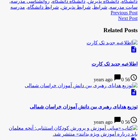
دانشگاه
,
دانشگاه پذیرش
,
دانشگاه دانشگاه
,
روانشناسی مدرسه
,
سایت مدرسه
,
شرایط
,
شرایط پذیرش
,
شرایط دانشگاه
,
مدرسه
Previous Post
Next Post
Related Posts
description
اطلاعیه جدید تک کارت
chat_bubble
access_time
0
56 years ago
description
توزیع هدایای رهبری بین دانش آموزان خراسان شمالی
chat_bubble
access_time
0
56 years ago