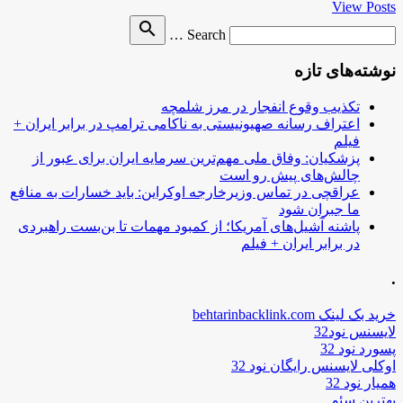
View Posts
Search
search
Search …
for
نوشته‌های تازه
تکذیب وقوع انفجار در مرز شلمچه
اعتراف رسانه صهیونیستی به ناکامی ترامپ در برابر ایران +
فیلم
پزشکیان: وفاق ملی مهم‌ترین سرمایه ایران برای عبور از
چالش‌های پیش رو است
عراقچی در تماس وزیرخارجه اوکراین: باید خسارات به منافع
ما جبران شود
پاشنه آشیل‌های آمریکا؛ از کمبود مهمات تا بن‌بست راهبردی
در برابر ایران + فیلم
.
خرید بک لینک behtarinbacklink.com
لایسنس نود32
پسورد نود 32
اوکلی لایسنس رایگان نود 32
همیار نود 32
بهترین سئو