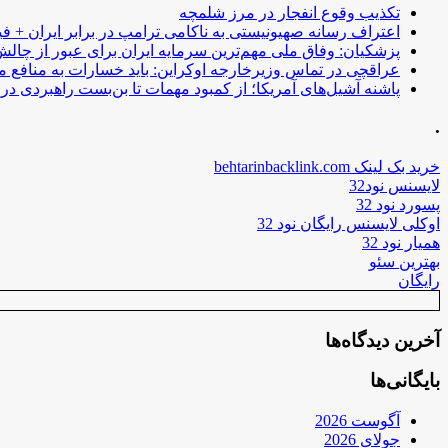
تکذیب وقوع انفجار در مرز شلمچه
اعتراف رسانه صهیونیستی به ناکامی ترامپ در برابر ایران + فی
پزشکیان: وفاق ملی مهم‌ترین سرمایه ایران برای عبور از چا
عراقچی در تماس وزیرخارجه اوکراین: باید خسارات به منافع م
پاشنه آشیل‌های آمریکا؛ از کمبود مهمات تا بن‌بست راهبردی در ب
.
خرید بک لینک behtarinbacklink.com
لایسنس نود32
پسورد نود 32
اوکلی لایسنس رایگان نود 32
همیار نود 32
بهترین سئو
رایگان
آخرین دیدگاه‌ها
بایگانی‌ها
آگوست 2026
جولای 2026