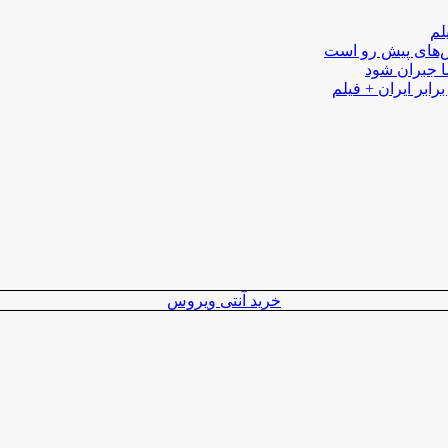
لم
لش‌های پیش رو است
ا جبران شود
رابر ایران + فیلم
خرید آنتی ویروس