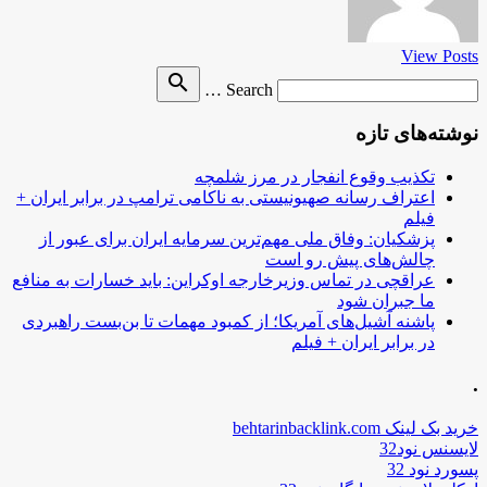
View Posts
Search
search
Search …
for
نوشته‌های تازه
تکذیب وقوع انفجار در مرز شلمچه
اعتراف رسانه صهیونیستی به ناکامی ترامپ در برابر ایران +
فیلم
پزشکیان: وفاق ملی مهم‌ترین سرمایه ایران برای عبور از
چالش‌های پیش رو است
عراقچی در تماس وزیرخارجه اوکراین: باید خسارات به منافع
ما جبران شود
پاشنه آشیل‌های آمریکا؛ از کمبود مهمات تا بن‌بست راهبردی
در برابر ایران + فیلم
.
خرید بک لینک behtarinbacklink.com
لایسنس نود32
پسورد نود 32