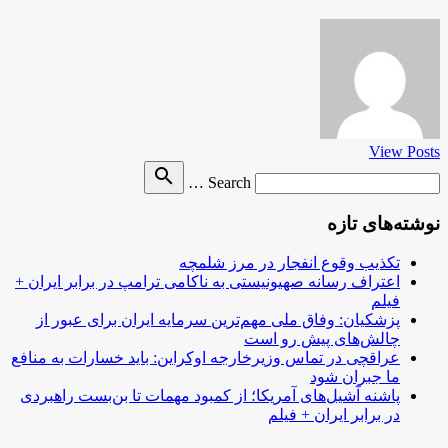
View Posts
Search
search
Search …
for
نوشته‌های تازه
تکذیب وقوع انفجار در مرز شلمچه
اعتراف رسانه صهیونیستی به ناکامی ترامپ در برابر ایران +
فیلم
پزشکیان: وفاق ملی مهم‌ترین سرمایه ایران برای عبور از
چالش‌های پیش رو است
عراقچی در تماس وزیرخارجه اوکراین: باید خسارات به منافع
ما جبران شود
پاشنه آشیل‌های آمریکا؛ از کمبود مهمات تا بن‌بست راهبردی
در برابر ایران + فیلم