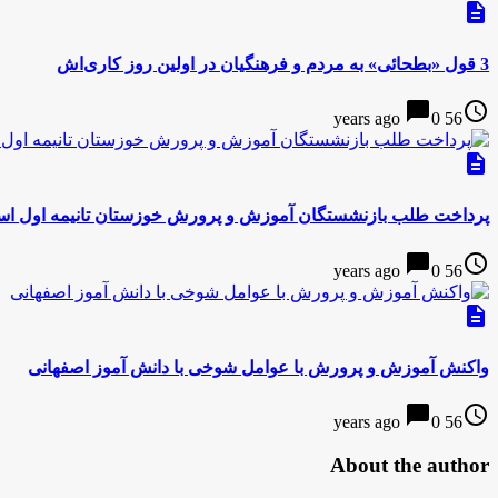
description
3 قول «بطحائی» به مردم و فرهنگیان در اولین روز کاری‌اش
chat_bubble
access_time
0
56 years ago
description
پرداخت طلب بازنشستگان آموزش و پرورش خوزستان تانیمه اول اس
chat_bubble
access_time
0
56 years ago
description
واکنش آموزش و پرورش با عوامل شوخی با دانش آموز اصفهانی
chat_bubble
access_time
0
56 years ago
About the author