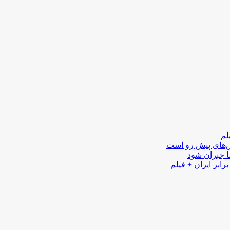
لم
لش‌های پیش رو است
ا جبران شود
رابر ایران + فیلم