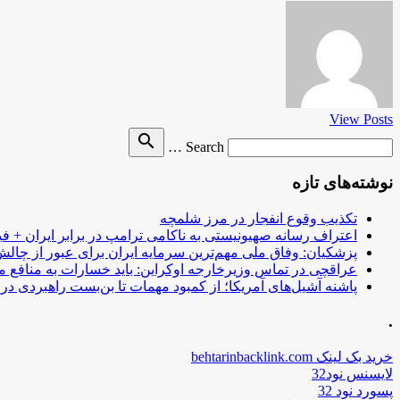
View Posts
Search
search
Search …
for
نوشته‌های تازه
تکذیب وقوع انفجار در مرز شلمچه
اعتراف رسانه صهیونیستی به ناکامی ترامپ در برابر ایران + فی
پزشکیان: وفاق ملی مهم‌ترین سرمایه ایران برای عبور از چا
عراقچی در تماس وزیرخارجه اوکراین: باید خسارات به منافع م
پاشنه آشیل‌های آمریکا؛ از کمبود مهمات تا بن‌بست راهبردی در ب
.
خرید بک لینک behtarinbacklink.com
لایسنس نود32
پسورد نود 32