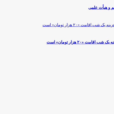
م و هیأت علمی
ت «۲۰ هزار تومان» است