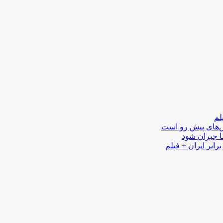
لم
لش‌های پیش رو است
ا جبران شود
رابر ایران + فیلم