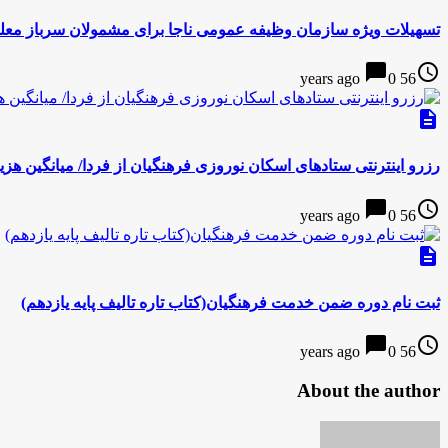
تسهیلات ویژه سازمان وظیفه عمومی ناجا برای مشمولان سرباز معل
chat_bubble
access_time
0
56 years ago
description
رزرو اینترنتی ستادهای اسکان نوروزی فرهنگیان از فردا/ میانگین هزینه یک شب اقام
chat_bubble
access_time
0
56 years ago
description
ثبت نام دوره ضمن خدمت فرهنگیان(کتاب تاره تالیف پایه یازدهم)
chat_bubble
access_time
0
56 years ago
About the author