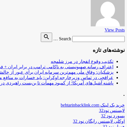
View Posts
Search
search
Search …
for
نوشته‌های تازه
تکذیب وقوع انفجار در مرز شلمچه
اعتراف رسانه صهیونیستی به ناکامی ترامپ در برابر ایران + فی
پزشکیان: وفاق ملی مهم‌ترین سرمایه ایران برای عبور از چا
عراقچی در تماس وزیرخارجه اوکراین: باید خسارات به منافع م
پاشنه آشیل‌های آمریکا؛ از کمبود مهمات تا بن‌بست راهبردی در ب
.
خرید بک لینک behtarinbacklink.com
لایسنس نود32
پسورد نود 32
اوکلی لایسنس رایگان نود 32
همیار نود 32