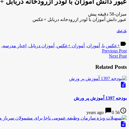
عبور دانش آموزان با لودر ازرودخانه دربابل
میزان-58 دقیقه پیش
عبور دانش آموزان با لودر ازرودخانه دربابل +عکس
بک لینک
label
+عکس با
,
آموزان
,
آموزان +عکس
,
آموزان دربابل
,
اخبار مدرسه
,
خ
Previous Post
Next Post
Related Posts
description
بودجه 1397 آموزش پر ورش
chat_bubble
access_time
0
56 years ago
description