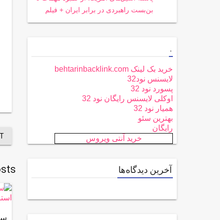
بن‌بست راهبردی در برابر ایران + فیلم
.
خرید بک لینک behtarinbacklink.com
لایسنس نود32
پسورد نود 32
اوکلی لایسنس رایگان نود 32
همیار نود 32
بهترین سئو
رایگان
T
خرید آنتی ویروس
sts
آخرین دیدگاه‌ها
سو