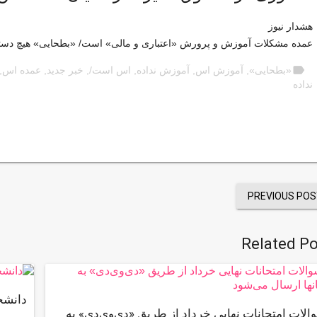
هشدار نیوز
عمده مشکلات آموزش و پرورش «اعتباری و مالی» است/ «بطحایی» هیچ دستو
label
«بطحایی»
,
آموزش اس
,
آموزش نداده
,
اس است/
,
خبر جدید
,
عمده اس
,
نداده
PREVIOUS POS
Related Po
دانشج
الات امتحانات نهایی خرداد از طریق «دی‌وی‌دی» به