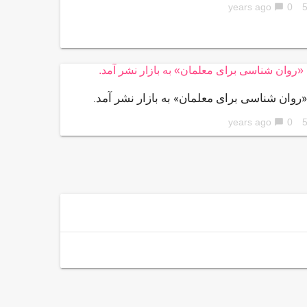
0
56 ye
chat_bubble
روان شناسی برای معلمان» به بازار نشر آمد.
0
56 ye
chat_bubble