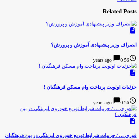
Related Posts
description
انصراف وزیر پیشنهادی آموزش و پرورش؟
chat_bubble
access_time
0
56 years ago
description
جزئیات اولویت پرداخت وام مسکن فرهنگیان !
chat_bubble
access_time
0
56 years ago
description
فوری … / جزییات شرایط توزیع خودروی لیزینگی در بین فرهنگیان