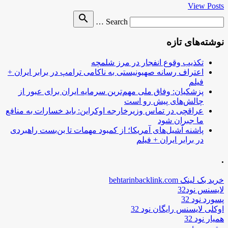
View Posts
Search
search
Search …
for
نوشته‌های تازه
تکذیب وقوع انفجار در مرز شلمچه
اعتراف رسانه صهیونیستی به ناکامی ترامپ در برابر ایران +
فیلم
پزشکیان: وفاق ملی مهم‌ترین سرمایه ایران برای عبور از
چالش‌های پیش رو است
عراقچی در تماس وزیرخارجه اوکراین: باید خسارات به منافع
ما جبران شود
پاشنه آشیل‌های آمریکا؛ از کمبود مهمات تا بن‌بست راهبردی
در برابر ایران + فیلم
.
خرید بک لینک behtarinbacklink.com
لایسنس نود32
پسورد نود 32
اوکلی لایسنس رایگان نود 32
همیار نود 32