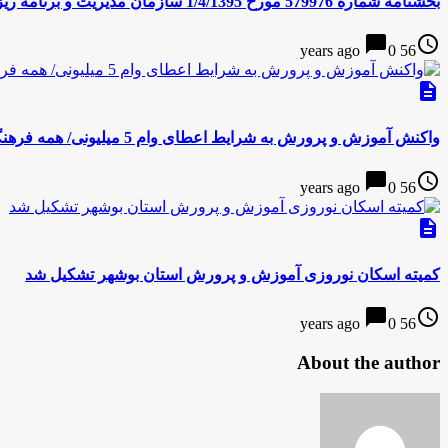
بخشنامه شماره 579976 مورخ 1/4/1395 سازمان مدیریت و برنامه ریزی کشور
chat_bubble
access_time
0
56 years ago
description
واکنش آموزش و پرورش به شرایط اعطای وام 5 میلیونی/ همه فرهنگیان شامل این طرح می شوند؟
chat_bubble
access_time
0
56 years ago
description
کمیته اسکان نوروزی آموزش و پرورش استان بوشهر تشکیل شد
chat_bubble
access_time
0
56 years ago
About the author