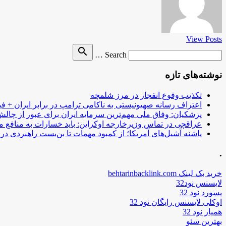
View Posts
Search
search
Search …
for
نوشته‌های تازه
تکذیب وقوع انفجار در مرز شلمچه
اعتراف رسانه صهیونیستی به ناکامی ترامپ در برابر ایران + فی
پزشکیان: وفاق ملی مهم‌ترین سرمایه ایران برای عبور از چا
عراقچی در تماس وزیرخارجه اوکراین: باید خسارات به منافع م
پاشنه آشیل‌های آمریکا؛ از کمبود مهمات تا بن‌بست راهبردی در ب
.
خرید بک لینک behtarinbacklink.com
لایسنس نود32
پسورد نود 32
اوکلی لایسنس رایگان نود 32
همیار نود 32
بهترین سئو