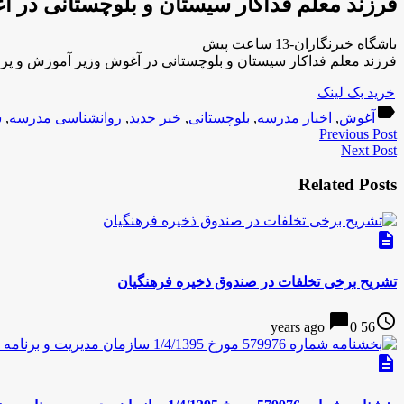
فرزند معلم فداکار سیستان و بلوچستانی در
باشگاه خبرنگاران-13 ساعت پیش
فرزند معلم فداکار سیستان و بلوچستانی در آغوش وزیر آموزش و 
خرید بک لینک
label
آغوش
,
اخبار مدرسه
,
بلوچستانی
,
خبر جدید
,
روانشناسی مدرسه
,
س
Previous Post
Next Post
Related Posts
description
تشریح برخی تخلفات در صندوق ذخیره فرهنگیان
chat_bubble
access_time
0
56 years ago
description