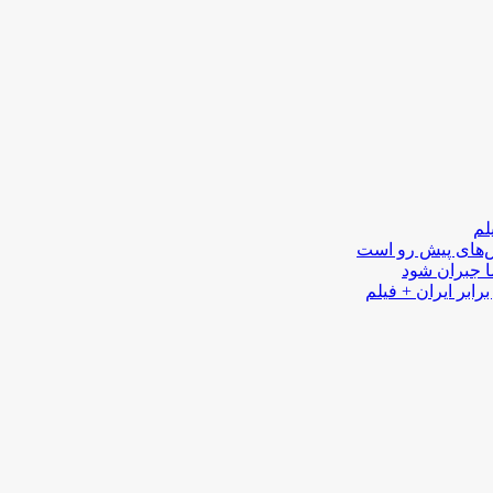
لم
لش‌های پیش رو است
ا جبران شود
رابر ایران + فیلم