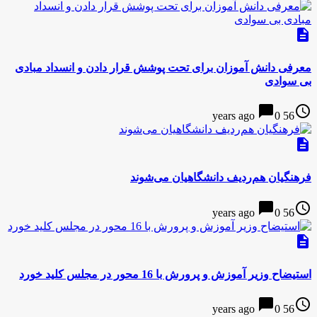
description
معرفی دانش آموزان برای تحت پوشش قرار دادن و انسداد مبادی
بی سوادی
chat_bubble
access_time
0
56 years ago
description
فرهنگیان هم‌ردیف دانشگاهیان می‌شوند
chat_bubble
access_time
0
56 years ago
description
استیضاح وزیر آموزش و پرورش با 16 محور در مجلس کلید خورد
chat_bubble
access_time
0
56 years ago