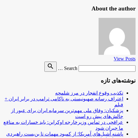
About the author
View Posts
Search
search
Search …
for
نوشته‌های تازه
تکذیب وقوع انفجار در مرز شلمچه
اعتراف رسانه صهیونیستی به ناکامی ترامپ در برابر ایران +
فیلم
پزشکیان: وفاق ملی مهم‌ترین سرمایه ایران برای عبور از
چالش‌های پیش رو است
عراقچی در تماس وزیرخارجه اوکراین: باید خسارات به منافع
ما جبران شود
پاشنه آشیل‌های آمریکا؛ از کمبود مهمات تا بن‌بست راهبردی