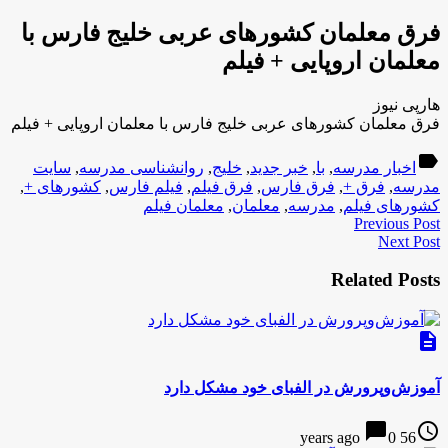
فرق معلمان کشورهای عربی خلیج فارس با
معلمان اروپایی + فیلم
هارپی نیوز
فرق معلمان کشورهای عربی خلیج فارس با معلمان اروپایی + فیلم
label
اخبار مدرسه
,
با
,
خبر جدید
,
خلیج
,
روانشناسی مدرسه
,
سایت
مدرسه
,
فرق +
,
فرق فارس
,
فرق فیلم
,
فیلم فارس
,
کشورهای +
,
کشورهای فیلم
,
مدرسه
,
معلمان
,
معلمان فیلم
Previous Post
Next Post
Related Posts
description
آموزش‌وپرورش در الفبای خود مشکل دارد
chat_bubble
access_time
0
56 years ago