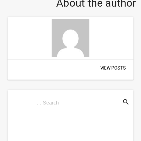
About the author
VIEW POSTS
search
Search
Search …
for