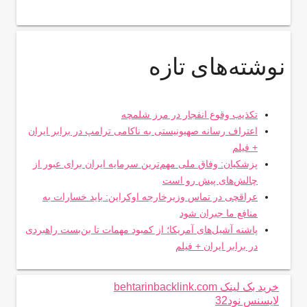
نوشته‌های تازه
تکذیب وقوع انفجار در مرز شلمچه
اعتراف رسانه صهیونیستی به ناکامی ترامپ در برابر ایران
+ فیلم
پزشکیان: وفاق ملی مهم‌ترین سرمایه ایران برای عبور از
چالش‌های پیش رو است
عراقچی در تماس وزیرخارجه اوکراین: باید خسارات به
منافع ما جبران شود
پاشنه آشیل‌های آمریکا؛ از کمبود مهمات تا بن‌بست راهبردی
در برابر ایران + فیلم
خرید بک لینک behtarinbacklink.com
لایسنس نود32