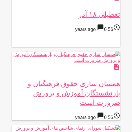
تعطیلی ۱۸ آذر
chat_bubble
access_time
0
56 years ago
description
همسان سازی حقوق فرهنگیان و
بازنشستگان آموزش و پرورش
ضرورت است
chat_bubble
access_time
0
56 years ago