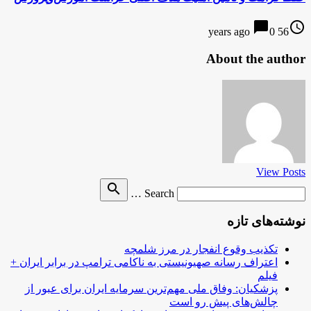
chat_bubble
access_time
0
56 years ago
About the author
View Posts
Search
search
Search …
for
نوشته‌های تازه
تکذیب وقوع انفجار در مرز شلمچه
اعتراف رسانه صهیونیستی به ناکامی ترامپ در برابر ایران +
فیلم
پزشکیان: وفاق ملی مهم‌ترین سرمایه ایران برای عبور از
چالش‌های پیش رو است