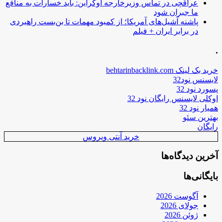
عراقچی در تماس وزیرخارجه اوکراین: باید خسارات به منافع
ما جبران شود
پاشنه آشیل‌های آمریکا؛ از کمبود مهمات تا بن‌بست راهبردی
در برابر ایران + فیلم
.
خرید بک لینک behtarinbacklink.com
لایسنس نود32
پسورد نود 32
اوکلی لایسنس رایگان نود 32
همیار نود 32
بهترین سئو
رایگان
خرید آنتی ویروس
آخرین دیدگاه‌ها
بایگانی‌ها
آگوست 2026
جولای 2026
ژوئن 2026