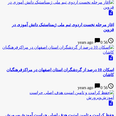
description
اغاز مرحله نخست اردوی تیم ملی ژیمناستیک دانش آموزی در
قزوین
chat_bubble
access_time
0
56 years ago
description
اسکان 10 درصد از گردشگران استان اصفهان در مراکزفرهنگیان
کاشان
chat_bubble
access_time
0
56 years ago
description
حفظ کرامت و تامین امنیت هدف اصلی حراست آموزش‌وپرورش