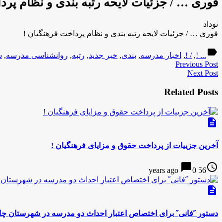
فوری … / جزئیات لایحه رتبه بندی و نظام پرد
نوداد
فوری … / جزئیات لایحه رتبه بندی و نظام پرداخت فرهنگیان !
label
... !
,
/ !
,
اخبار مدرسه
,
بندی
,
خبر جدید
,
رتبه
,
روانشناسی مدرسه
,
س
Previous Post
Next Post
Related Posts
description
آخرین جزییات از پرداخت حقوق و مزایای فرهنگیان !
chat_bubble
access_time
0
56 years ago
description
دستور ˝فانی˝ برای اختصاص اعتبار احداث دو مدرسه در شهرستان چا