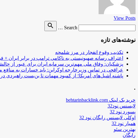
View Posts
Search
search
Search …
for
نوشته‌های تازه
تکذیب وقوع انفجار در مرز شلمچه
اعتراف رسانه صهیونیستی به ناکامی ترامپ در برابر ایران + فی
پزشکیان: وفاق ملی مهم‌ترین سرمایه ایران برای عبور از چا
عراقچی در تماس وزیرخارجه اوکراین: باید خسارات به منافع م
پاشنه آشیل‌های آمریکا؛ از کمبود مهمات تا بن‌بست راهبردی در ب
.
خرید بک لینک behtarinbacklink.com
لایسنس نود32
پسورد نود 32
اوکلی لایسنس رایگان نود 32
همیار نود 32
بهترین سئو
رایگان