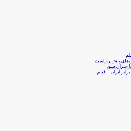
لم
لش‌های پیش رو است
ا جبران شود
رابر ایران + فیلم