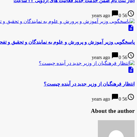
آغاز ثبت نام ضمن خدمت جدید فعالیت های اردویی ۳۲ ساعت
chat_bubble
access_time
0
56 years ago
description
پاسخگویی وزیر آموزش و پرورش و علوم به نمایندگان و تحقیق و تفح
chat_bubble
access_time
0
56 years ago
description
انتظار فرهنگیان از وزیر جدید در آینده چیست؟
chat_bubble
access_time
0
56 years ago
About the author