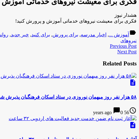
فکری برای معیشت نیروهای خدماتی آموزش و
هشدار نیوز
فکری برای معیشت نیروهای خدماتی آموزش و پرورش کنید!
label
آموزش ...
,
اخبار مدرسه
,
برای پرورش
,
برای کنید
,
خبر جدید
,
روان
نیروهای
Previous Post
Next Post
Related Posts
description
۵۸ هزار نفر روز میهمان نوروزی در ستاد اسکان فرهنگیان پذیرش شدند
chat_bubble
access_time
0
56 years ago
description