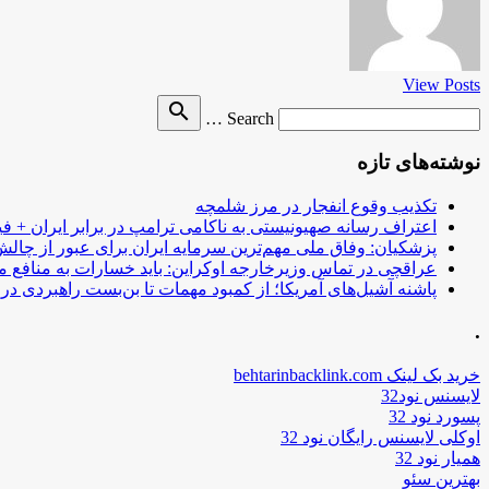
View Posts
Search
search
Search …
for
نوشته‌های تازه
تکذیب وقوع انفجار در مرز شلمچه
اعتراف رسانه صهیونیستی به ناکامی ترامپ در برابر ایران + فی
پزشکیان: وفاق ملی مهم‌ترین سرمایه ایران برای عبور از چا
عراقچی در تماس وزیرخارجه اوکراین: باید خسارات به منافع م
پاشنه آشیل‌های آمریکا؛ از کمبود مهمات تا بن‌بست راهبردی در ب
.
خرید بک لینک behtarinbacklink.com
لایسنس نود32
پسورد نود 32
اوکلی لایسنس رایگان نود 32
همیار نود 32
بهترین سئو