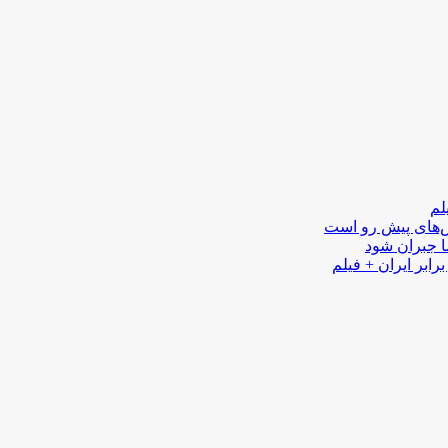
لم
لش‌های پیش رو است
ا جبران شود
رابر ایران + فیلم