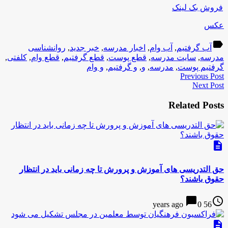
فروش بک لینک
عکس
label
آب گرفتیم
,
آب وام
,
اخبار مدرسه
,
خبر جدید
,
روانشناسی
مدرسه
,
سایت مدرسه
,
قطع پوست
,
قطع گرفتیم
,
قطع وام
,
کلفتی
,
گرفتیم پوست
,
مدرسه
,
و
,
و گرفتیم
,
و وام
Previous Post
Next Post
Related Posts
description
حق التدریسی های آموزش و پرورش تا چه زمانی باید در انتظار
حقوق باشند؟
chat_bubble
access_time
0
56 years ago
description