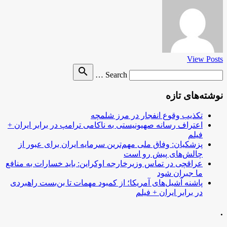
View Posts
Search
search
Search …
for
نوشته‌های تازه
تکذیب وقوع انفجار در مرز شلمچه
اعتراف رسانه صهیونیستی به ناکامی ترامپ در برابر ایران +
فیلم
پزشکیان: وفاق ملی مهم‌ترین سرمایه ایران برای عبور از
چالش‌های پیش رو است
عراقچی در تماس وزیرخارجه اوکراین: باید خسارات به منافع
ما جبران شود
پاشنه آشیل‌های آمریکا؛ از کمبود مهمات تا بن‌بست راهبردی
در برابر ایران + فیلم
.