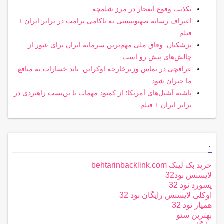
تکذیب وقوع انفجار در مرز شلمچه
اعتراف رسانه صهیونیستی به ناکامی ترامپ در برابر ایران +
فیلم
پزشکیان: وفاق ملی مهم‌ترین سرمایه ایران برای عبور از
چالش‌های پیش رو است
عراقچی در تماس وزیرخارجه اوکراین: باید خسارات به منافع
ما جبران شود
پاشنه آشیل‌های آمریکا؛ از کمبود مهمات تا بن‌بست راهبردی در
برابر ایران + فیلم
.
خرید بک لینک behtarinbacklink.com
لایسنس نود32
پسورد نود 32
اوکلی لایسنس رایگان نود 32
همیار نود 32
بهترین سئو