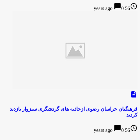
chat_bubble
access_time
0
56 years ago
description
فرهنگیان خراسان رضوی ازجاذبه های گردشگری سبزوار بازدید
کردند
chat_bubble
access_time
0
56 years ago