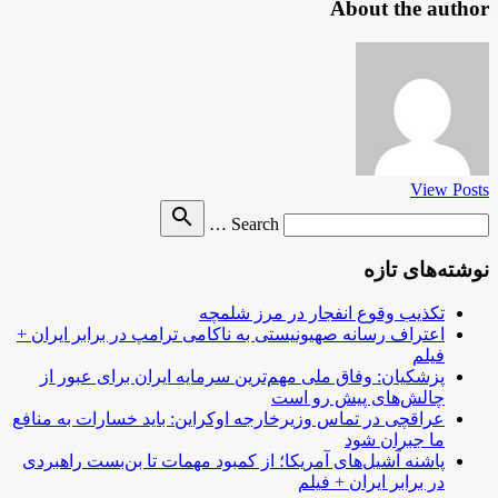
About the author
View Posts
Search
search
Search …
for
نوشته‌های تازه
تکذیب وقوع انفجار در مرز شلمچه
اعتراف رسانه صهیونیستی به ناکامی ترامپ در برابر ایران +
فیلم
پزشکیان: وفاق ملی مهم‌ترین سرمایه ایران برای عبور از
چالش‌های پیش رو است
عراقچی در تماس وزیرخارجه اوکراین: باید خسارات به منافع
ما جبران شود
پاشنه آشیل‌های آمریکا؛ از کمبود مهمات تا بن‌بست راهبردی
در برابر ایران + فیلم