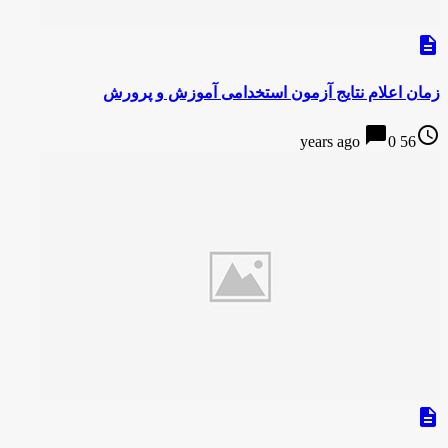
description
زمان اعلام نتایج آزمون استخدامی آموزش و پرورش
chat_bubble
access_time
0
56 years ago
description