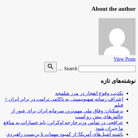
About the author
View Posts
Search
search
Search …
for
نوشته‌های تازه
تکذیب وقوع انفجار در مرز شلمچه
اعتراف رسانه صهیونیستی به ناکامی ترامپ در برابر ایران +
فیلم
پزشکیان: وفاق ملی مهم‌ترین سرمایه ایران برای عبور از
چالش‌های پیش رو است
عراقچی در تماس وزیرخارجه اوکراین: باید خسارات به منافع
ما جبران شود
پاشنه آشیل‌های آمریکا؛ از کمبود مهمات تا بن‌بست راهبردی