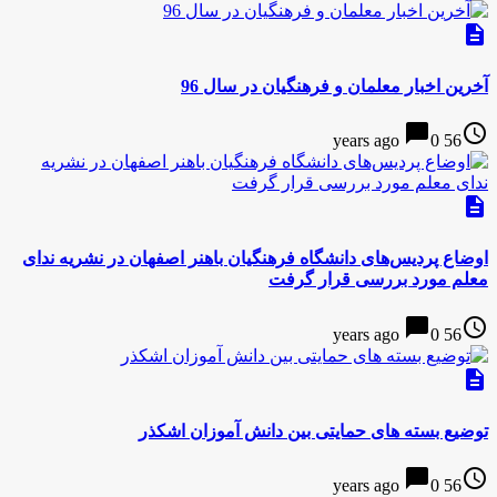
description
آخرین اخبار معلمان و فرهنگیان در سال 96
chat_bubble
access_time
0
56 years ago
description
اوضاع پردیس‌های دانشگاه فرهنگیان باهنر اصفهان در نشریه ندای
معلم مورد بررسی قرار گرفت
chat_bubble
access_time
0
56 years ago
description
توضیع بسته های حمایتی بین دانش آموزان اشکذر
chat_bubble
access_time
0
56 years ago