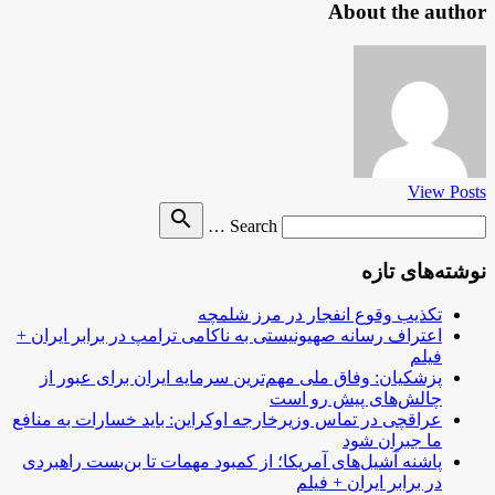
About the author
View Posts
Search
search
Search …
for
نوشته‌های تازه
تکذیب وقوع انفجار در مرز شلمچه
اعتراف رسانه صهیونیستی به ناکامی ترامپ در برابر ایران +
فیلم
پزشکیان: وفاق ملی مهم‌ترین سرمایه ایران برای عبور از
چالش‌های پیش رو است
عراقچی در تماس وزیرخارجه اوکراین: باید خسارات به منافع
ما جبران شود
پاشنه آشیل‌های آمریکا؛ از کمبود مهمات تا بن‌بست راهبردی
در برابر ایران + فیلم