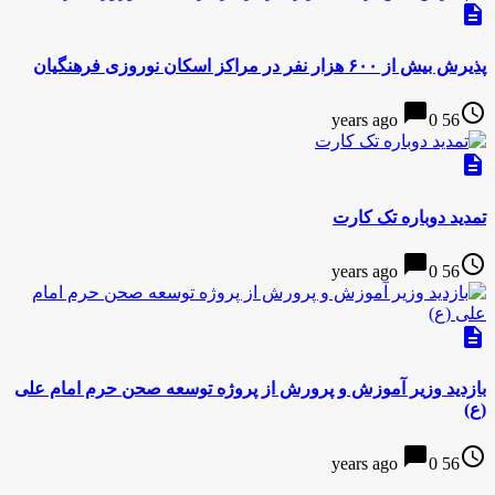
description
پذیرش بیش از ۶۰۰ هزار نفر در مراکز اسکان نوروزی فرهنگیان
chat_bubble
access_time
0
56 years ago
description
تمدید دوباره تک کارت
chat_bubble
access_time
0
56 years ago
description
بازدید وزیر آموزش و پرورش از پروژه توسعه صحن حرم امام علی
(ع)
chat_bubble
access_time
0
56 years ago