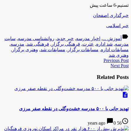
تسنیم-6 ساعت پیش
خبرگذاری اصفحان
خبر اسلامی
label
آموزش ...
,
اخبار مدرسه
,
خبر جدید
,
روانشناسی مدرسه
,
سایت
مدرسه
,
شد اداره
,
عترت
,
فرهنگی برگزار
,
فرهنگی شد
,
مدرسه
,
مسابقات اداره
,
مسابقات برگزار
,
مسابقات شد
,
وهنری برگزار
,
وهنری شد
Previous Post
Next Post
Related Posts
description
تهدید جانی با ۵۰۰ مدرسه خشت‌وگلی در نقطه صفر مرزی
chat_bubble
access_time
0
56 years ago