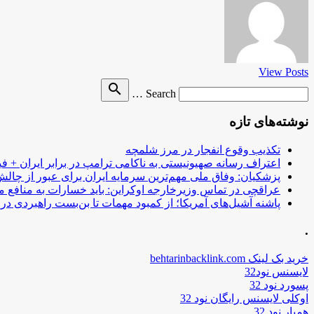
View Posts
Search
search
Search …
for
نوشته‌های تازه
تکذیب وقوع انفجار در مرز شلمچه
اعتراف رسانه صهیونیستی به ناکامی ترامپ در برابر ایران + فی
پزشکیان: وفاق ملی مهم‌ترین سرمایه ایران برای عبور از چا
عراقچی در تماس وزیرخارجه اوکراین: باید خسارات به منافع م
پاشنه آشیل‌های آمریکا؛ از کمبود مهمات تا بن‌بست راهبردی در ب
.
خرید بک لینک behtarinbacklink.com
لایسنس نود32
پسورد نود 32
اوکلی لایسنس رایگان نود 32
همیار نود 32