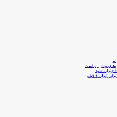
لم
لش‌های پیش رو است
ا جبران شود
رابر ایران + فیلم