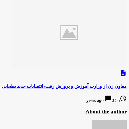
description
معاون زن از وزارت آموزش و پرورش رفت/ انتصابات جدید بطحایی
chat_bubble
access_time
0
56 years ago
About the author