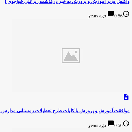
واکنش وزیر آموزش و پرورش به خبر درگذشت ریزعلی خواجوی !
chat_bubble
access_time
0
56 years ago
description
موافقت آموزش و پرورش با کلیات طرح تعطیلات زمستانی مدارس !
chat_bubble
access_time
0
56 years ago