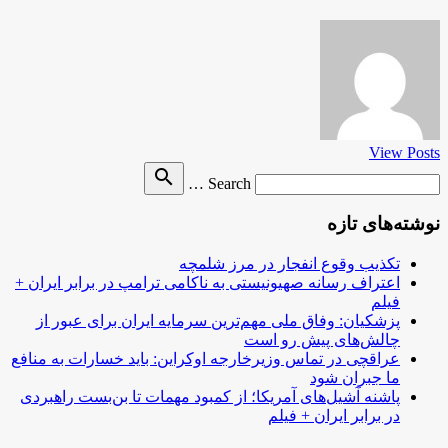
View Posts
Search
search
Search …
for
نوشته‌های تازه
تکذیب وقوع انفجار در مرز شلمچه
اعتراف رسانه صهیونیستی به ناکامی ترامپ در برابر ایران +
فیلم
پزشکیان: وفاق ملی مهم‌ترین سرمایه ایران برای عبور از
چالش‌های پیش رو است
عراقچی در تماس وزیرخارجه اوکراین: باید خسارات به منافع
ما جبران شود
پاشنه آشیل‌های آمریکا؛ از کمبود مهمات تا بن‌بست راهبردی
در برابر ایران + فیلم