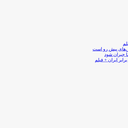
لم
لش‌های پیش رو است
ا جبران شود
رابر ایران + فیلم