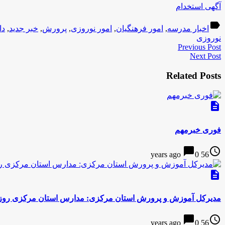
آگهی استخدام
label
اخبار مدرسه
,
امور فرهنگیان
,
امور نوروزی
,
پرورش
,
خبر جدید
,
دا
نوروزی
Previous Post
Next Post
Related Posts
description
فوری خبرمهم
chat_bubble
access_time
0
56 years ago
description
مدیرکل آموزش و پرورش استان‌ مرکزی: مدارس استان مرکزی روز شنبه تعطیل نیست/ را
chat_bubble
access_time
0
56 years ago