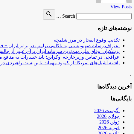
View Posts
Search
search
Search …
for
نوشته‌های تازه
تکذیب وقوع انفجار در مرز شلمچه
اعتراف رسانه صهیونیستی به ناکامی ترامپ در برابر ایران + فی
پزشکیان: وفاق ملی مهم‌ترین سرمایه ایران برای عبور از چا
عراقچی در تماس وزیرخارجه اوکراین: باید خسارات به منافع م
پاشنه آشیل‌های آمریکا؛ از کمبود مهمات تا بن‌بست راهبردی در ب
.
آخرین دیدگاه‌ها
بایگانی‌ها
آگوست 2026
جولای 2026
ژوئن 2026
فوریه 2026
ژانویه 2026