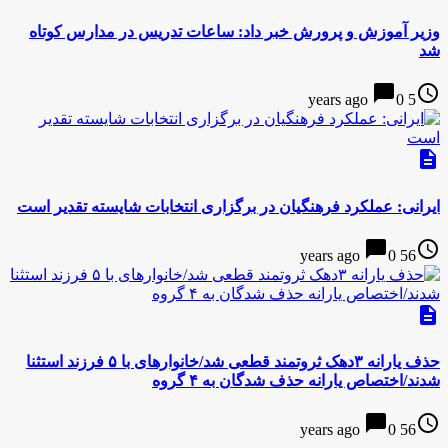
وزیر آموزش و پرورش خبر داد: ساعات تدریس در مدارس کوتاه
شد
chat_bubble
access_time
0
5 years ago
description
ایرانی: عملکرد فرهنگیان در برگزاری انتخابات شایسته تقدیر است
chat_bubble
access_time
0
56 years ago
description
حذف یارانه ۳دهک ثروتمند قطعی شد/خانوارهای با ۵ فرزند استثنا
شدند/اختصاص یارانه حذف شدگان به ۴ گروه
chat_bubble
access_time
0
56 years ago