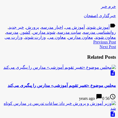
خرم خبر
خبرگذاری اصفحان
label
آموزش شوند
,
آموزش می
,
اخبار مدرسه
,
پرورش
,
خبر جدید
,
روانشناسی مدرسه
,
سایت مدرسه
,
شوند مدارس
,
کشور
,
مدرسه
,
معاون شوند
,
معاون مدارس
,
معاون می
,
وزارت شوند
,
وزارت می
Previous Post
Next Post
Related Posts
description
مجلس موضوع «تغییر تقویم آموزشی» مدارس را پیگیری می‌کند
chat_bubble
access_time
0
56 years ago
description