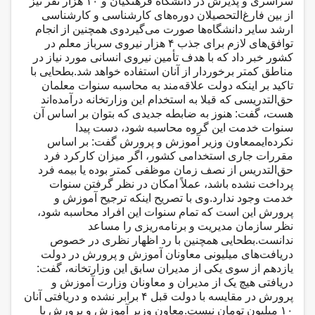
سراسری و پذیرش در دانشگاه فرهنگیان و ۱۰ هزار نفر نیز
از بین فارغ‌التحصیلان دوره‌های کارشناسی و کارشناسی
ارشد سایر دانشگاه‌ها صورت می‌گیردوی همچنین از انجام
توافق‌‌های لازم برای جذب ۴ هزار نیروی سرباز معلم در
کشور خبر داد که با هدف تأمین نیروی انسانی مورد نیاز در
مناطق کمتر برخوردار از آنان استفاده خواهد شد.بطحایی با
تاکید بر اینکه دولت علاقه‌مند به محاسبه سنوات معلمان
حق‌التدریسی که قبلا به استخدام این وزارتخانه درآمده‌اند
هست، گفت: هنوز به ضابطه‌ جدیدی که بتوان بر اساس آن
سنوات خدمت این گروه محاسبه شود، دست‌ پیدا
نکرده‌ایممعاون وزیر آموزش و پرورش گفت: بر اساس
مقررات جاری استخدامی کشور، اگر میزان کارکرد فرد
حق‌التدریس از نصف زمان موظفی کمتر بوده یا بیمه فرد
پرداخت نشده باشد، عملاً امکان در نظر گرفتن سنوات
خدمت وجود ندارد.وی با تصریح اینکه ترجیح آموزش و
پرورش این است که تمام سنوات این افراد محاسبه شود،
نظر سازمان مدیریت و برنامه‌ریزی را مساعد
ندانست.بطحایی همچنین با رد اظهار نظری در خصوص
دریافت‌های میلیونی معاونان آموزش و پرورش در دولت
یازدهم از سوی یکی از مدیران سابق این وزارتخانه، گفت:
دریافتی هیچ یک از مدیران و معاونان وزارت آموزش و
پرورش در مقایسه با دولت قبل ۴ برابر نشده و دریافتی آنان
۱۰ میلیون تومان نیست.معاون وزیر آموزش و پرورش با