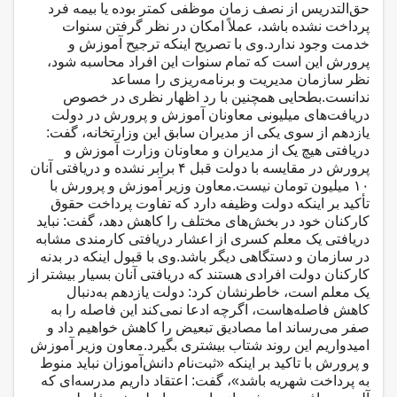
حق‌التدریس از نصف زمان موظفی کمتر بوده یا بیمه فرد
پرداخت نشده باشد، عملاً امکان در نظر گرفتن سنوات
خدمت وجود ندارد.وی با تصریح اینکه ترجیح آموزش و
پرورش این است که تمام سنوات این افراد محاسبه شود،
نظر سازمان مدیریت و برنامه‌ریزی را مساعد
ندانست.بطحایی همچنین با رد اظهار نظری در خصوص
دریافت‌های میلیونی معاونان آموزش و پرورش در دولت
یازدهم از سوی یکی از مدیران سابق این وزارتخانه، گفت:
دریافتی هیچ یک از مدیران و معاونان وزارت آموزش و
پرورش در مقایسه با دولت قبل ۴ برابر نشده و دریافتی آنان
۱۰ میلیون تومان نیست.معاون وزیر آموزش و پرورش با
تأکید بر اینکه دولت وظیفه دارد که تفاوت پرداخت حقوق
کارکنان خود در بخش‌های مختلف را کاهش دهد، گفت: نباید
دریافتی یک معلم کسری از اعشار دریافتی کارمندی مشابه
در سازمان و دستگاهی دیگر باشد.وی با قبول اینکه در بدنه
کارکنان دولت افرادی هستند که دریافتی آنان بسیار بیشتر از
یک معلم است، خاطرنشان کرد: دولت یازدهم به‌دنبال
کاهش فاصله‌هاست، اگرچه ادعا نمی‌کند این فاصله را به
صفر می‌رساند اما مصادیق تبعیض را کاهش خواهیم داد و
امیدواریم این روند شتاب بیشتری بگیرد.معاون وزیر آموزش
و پرورش با تاکید بر اینکه «ثبت‌نام دانش‌آموزان نباید منوط
به پرداخت شهریه باشد»، گفت: اعتقاد داریم مدرسه‌ای که