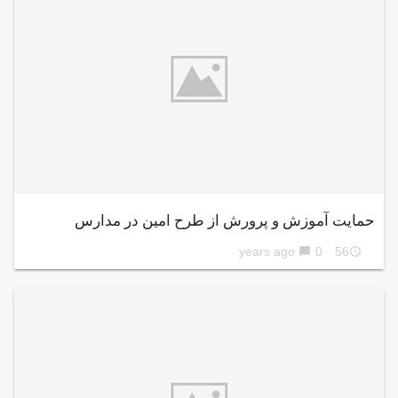
حمایت آموزش و پرورش از طرح امین در مدارس
0
56 years ago
chat_bubble
access_time