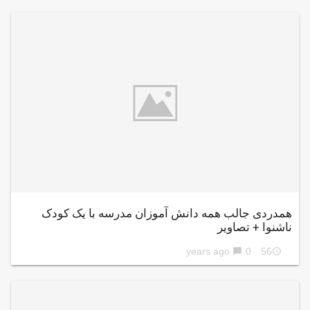
همدردی جالب همه دانش آموزان مدرسه با یک کودک
ناشنوا + تصاویر
0
56 years ago
chat_bubble
access_time