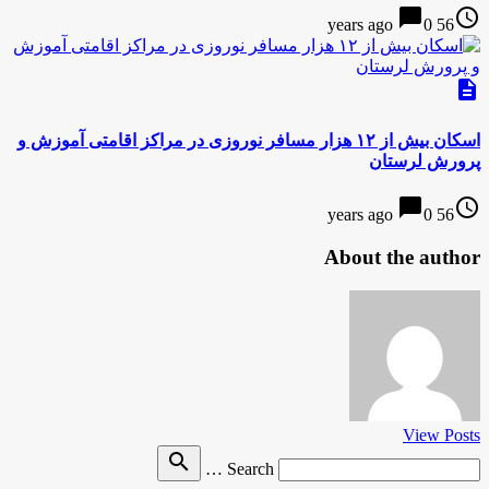
chat_bubble
access_time
0
56 years ago
description
اسکان بیش از ۱۲ هزار مسافر نوروزی در مراکز اقامتی آموزش و
پرورش لرستان
chat_bubble
access_time
0
56 years ago
About the author
View Posts
Search
search
Search …
for