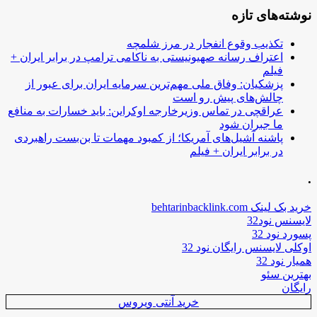
نوشته‌های تازه
تکذیب وقوع انفجار در مرز شلمچه
اعتراف رسانه صهیونیستی به ناکامی ترامپ در برابر ایران +
فیلم
پزشکیان: وفاق ملی مهم‌ترین سرمایه ایران برای عبور از
چالش‌های پیش رو است
عراقچی در تماس وزیرخارجه اوکراین: باید خسارات به منافع
ما جبران شود
پاشنه آشیل‌های آمریکا؛ از کمبود مهمات تا بن‌بست راهبردی
در برابر ایران + فیلم
.
خرید بک لینک behtarinbacklink.com
لایسنس نود32
پسورد نود 32
اوکلی لایسنس رایگان نود 32
همیار نود 32
بهترین سئو
رایگان
خرید آنتی ویروس