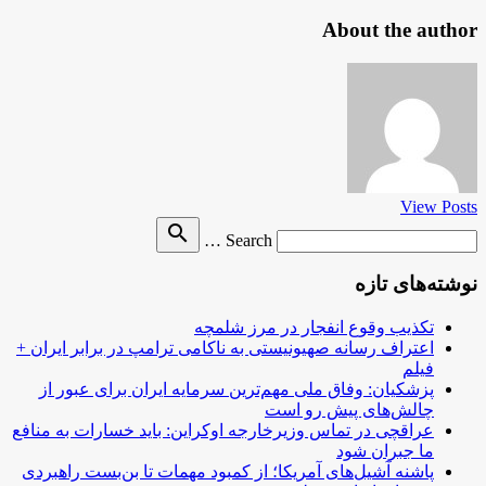
About the author
View Posts
Search
search
Search …
for
نوشته‌های تازه
تکذیب وقوع انفجار در مرز شلمچه
اعتراف رسانه صهیونیستی به ناکامی ترامپ در برابر ایران +
فیلم
پزشکیان: وفاق ملی مهم‌ترین سرمایه ایران برای عبور از
چالش‌های پیش رو است
عراقچی در تماس وزیرخارجه اوکراین: باید خسارات به منافع
ما جبران شود
پاشنه آشیل‌های آمریکا؛ از کمبود مهمات تا بن‌بست راهبردی