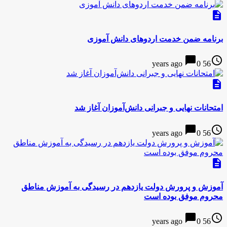
description
برنامه ضمن خدمت اردوهای دانش آموزی
chat_bubble
access_time
0
56 years ago
description
امتحانات نهایی و جبرانی دانش‌آموزان آغاز شد
chat_bubble
access_time
0
56 years ago
description
آموزش و پرورش دولت یازدهم در رسیدگی به آموزش مناطق
محروم موفق بوده است
chat_bubble
access_time
0
56 years ago