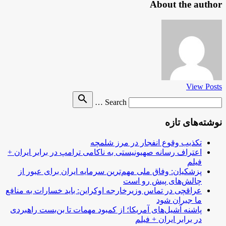
About the author
View Posts
Search
search
Search …
for
نوشته‌های تازه
تکذیب وقوع انفجار در مرز شلمچه
اعتراف رسانه صهیونیستی به ناکامی ترامپ در برابر ایران +
فیلم
پزشکیان: وفاق ملی مهم‌ترین سرمایه ایران برای عبور از
چالش‌های پیش رو است
عراقچی در تماس وزیرخارجه اوکراین: باید خسارات به منافع
ما جبران شود
پاشنه آشیل‌های آمریکا؛ از کمبود مهمات تا بن‌بست راهبردی
در برابر ایران + فیلم