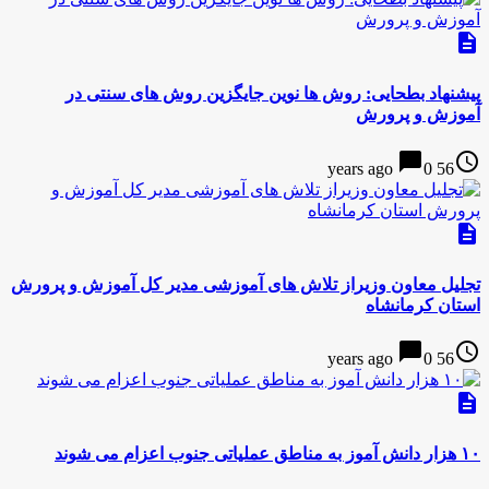
description
پیشنهاد بطحایی: روش ها نوین جایگزین روش های سنتی در
آموزش و پرورش
chat_bubble
access_time
0
56 years ago
description
تجلیل معاون وزیراز تلاش های آموزشی مدیر کل آموزش و پرورش
استان کرمانشاه
chat_bubble
access_time
0
56 years ago
description
۱۰ هزار دانش آموز به مناطق عملیاتی جنوب اعزام می شوند