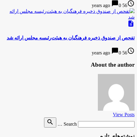
chat_bubble
access_time
0
56 years ago
description
تفحص از صندوق ذخیره فرهنگیان به هیئت‌رئیسه مجلس ارائه شد
chat_bubble
access_time
0
56 years ago
About the author
View Posts
Search
search
Search …
for
نوشته‌های تازه