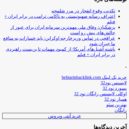
تکذیب وقوع انفجار در مرز شلمچه
اعتراف رسانه صهیونیستی به ناکامی ترامپ در برابر ایران +
فیلم
پزشکیان: وفاق ملی مهم‌ترین سرمایه ایران برای عبور از
چالش‌های پیش رو است
عراقچی در تماس وزیرخارجه اوکراین: باید خسارات به منافع
ما جبران شود
پاشنه آشیل‌های آمریکا؛ از کمبود مهمات تا بن‌بست راهبردی
در برابر ایران + فیلم
.
خرید بک لینک behtarinbacklink.com
لایسنس نود32
پسورد نود 32
اوکلی لایسنس رایگان نود 32
همیار نود 32
بهترین سئو
رایگان
خرید آنتی ویروس
آخرین دیدگاه‌ها