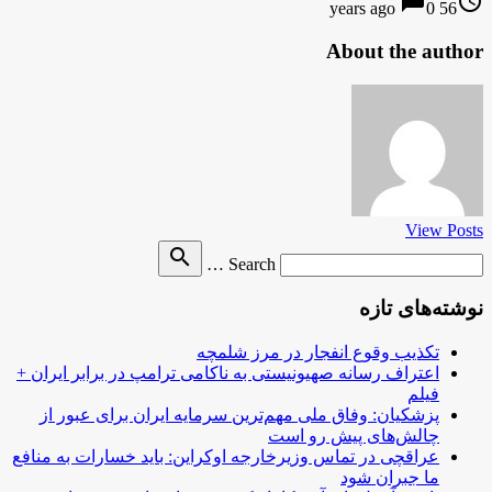
chat_bubble
access_time
0
56 years ago
About the author
View Posts
Search
search
Search …
for
نوشته‌های تازه
تکذیب وقوع انفجار در مرز شلمچه
اعتراف رسانه صهیونیستی به ناکامی ترامپ در برابر ایران +
فیلم
پزشکیان: وفاق ملی مهم‌ترین سرمایه ایران برای عبور از
چالش‌های پیش رو است
عراقچی در تماس وزیرخارجه اوکراین: باید خسارات به منافع
ما جبران شود