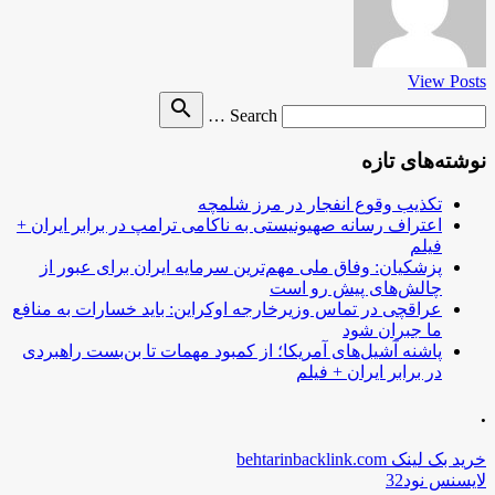
View Posts
Search
search
Search …
for
نوشته‌های تازه
تکذیب وقوع انفجار در مرز شلمچه
اعتراف رسانه صهیونیستی به ناکامی ترامپ در برابر ایران +
فیلم
پزشکیان: وفاق ملی مهم‌ترین سرمایه ایران برای عبور از
چالش‌های پیش رو است
عراقچی در تماس وزیرخارجه اوکراین: باید خسارات به منافع
ما جبران شود
پاشنه آشیل‌های آمریکا؛ از کمبود مهمات تا بن‌بست راهبردی
در برابر ایران + فیلم
.
خرید بک لینک behtarinbacklink.com
لایسنس نود32