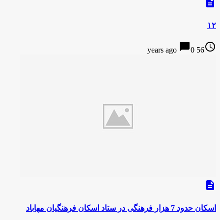
description
۱۲
chat_bubble
access_time
0
56 years ago
description
اسکان حدود 7 هزار فرهنگی در ستاد اسکان فرهنگیان مهاباد