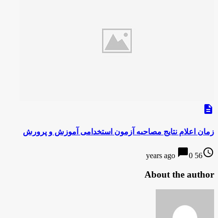
description
زمان اعلام نتایج مصاحبه آزمون استخدامی آموزش و پرورش
chat_bubble
access_time
0
56 years ago
About the author