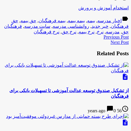
استخدام آموزش و پرورش
label
اخبار مدرسه
,
بیمه
,
بیمه بیمه
,
بیمه فرهنگیان
,
حق بیمه
,
حق
فرهنگیان
,
خبر جدید
,
روانشناسی مدرسه
,
سایت مدرسه
,
فرهنگیان
حق
,
مدرسه
,
نرخ
,
نرخ بیمه
,
نرخ حق
,
نرخ فرهنگیان
Previous Post
Next Post
Related Posts
description
از تشکیل صندوق توسعه عدالت آموزشی تا تسهیلات بانکی برای
فرهنگیان
chat_bubble
access_time
0
56 years ago
description