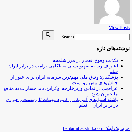
View Posts
Search
search
Search …
for
نوشته‌های تازه
تکذیب وقوع انفجار در مرز شلمچه
اعتراف رسانه صهیونیستی به ناکامی ترامپ در برابر ایران +
فیلم
پزشکیان: وفاق ملی مهم‌ترین سرمایه ایران برای عبور از
چالش‌های پیش رو است
عراقچی در تماس وزیرخارجه اوکراین: باید خسارات به منافع
ما جبران شود
پاشنه آشیل‌های آمریکا؛ از کمبود مهمات تا بن‌بست راهبردی
در برابر ایران + فیلم
.
خرید بک لینک behtarinbacklink.com