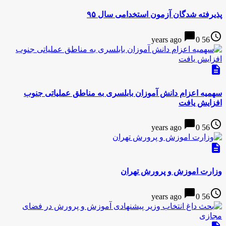
پذیرفته شدگان آزمون استخدامی سال ۹۵
chat_bubble
access_time
0
56 years ago
description
سهمیه اعزام دانش آموزان بابلسری به مناطق عملیاتی جنوب
افزایش یافت
chat_bubble
access_time
0
56 years ago
description
وزارت اموزش و پرورش تهران
chat_bubble
access_time
0
56 years ago