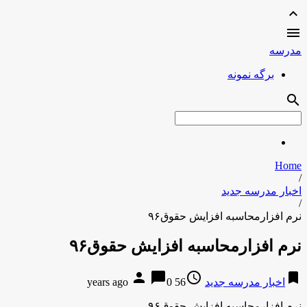
expand_less

مدرسه
برگه نمونه
search
Home
/
اخبار مدرسه جدید
/
نرم افزارمحاسبه افزایش حقوق۹۶
نرم افزارمحاسبه افزایش حقوق۹۶
person
chat_bubble
access_time
bookmark
اخبار مدرسه جدید
56 years ago
0
نرم افزارمحاسبه افزایش حقوق۹۶