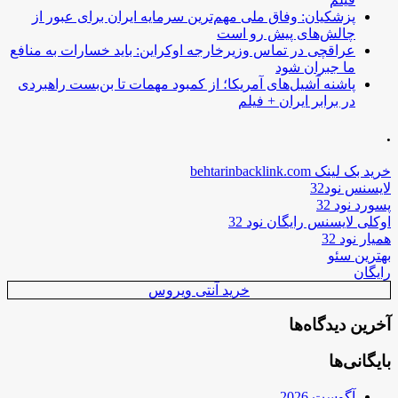
پزشکیان: وفاق ملی مهم‌ترین سرمایه ایران برای عبور از
چالش‌های پیش رو است
عراقچی در تماس وزیرخارجه اوکراین: باید خسارات به منافع
ما جبران شود
پاشنه آشیل‌های آمریکا؛ از کمبود مهمات تا بن‌بست راهبردی
در برابر ایران + فیلم
.
خرید بک لینک behtarinbacklink.com
لایسنس نود32
پسورد نود 32
اوکلی لایسنس رایگان نود 32
همیار نود 32
بهترین سئو
رایگان
خرید آنتی ویروس
آخرین دیدگاه‌ها
بایگانی‌ها
آگوست 2026