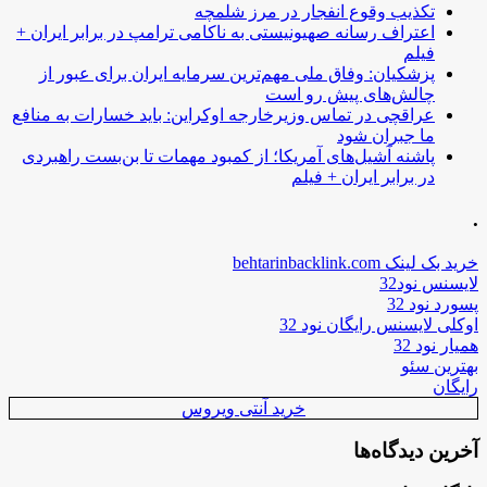
تکذیب وقوع انفجار در مرز شلمچه
اعتراف رسانه صهیونیستی به ناکامی ترامپ در برابر ایران +
فیلم
پزشکیان: وفاق ملی مهم‌ترین سرمایه ایران برای عبور از
چالش‌های پیش رو است
عراقچی در تماس وزیرخارجه اوکراین: باید خسارات به منافع
ما جبران شود
پاشنه آشیل‌های آمریکا؛ از کمبود مهمات تا بن‌بست راهبردی
در برابر ایران + فیلم
.
خرید بک لینک behtarinbacklink.com
لایسنس نود32
پسورد نود 32
اوکلی لایسنس رایگان نود 32
همیار نود 32
بهترین سئو
رایگان
خرید آنتی ویروس
آخرین دیدگاه‌ها