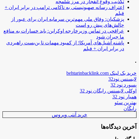
تکذیب وقوع انفجار در مرز شلمچه
اعتراف رسانه صهیونیستی به ناکامی ترامپ در برابر ایران +
فیلم
پزشکیان: وفاق ملی مهم‌ترین سرمایه ایران برای عبور از
چالش‌های پیش رو است
عراقچی در تماس وزیرخارجه اوکراین: باید خسارات به منافع
ما جبران شود
پاشنه آشیل‌های آمریکا؛ از کمبود مهمات تا بن‌بست راهبردی
در برابر ایران + فیلم
.
خرید بک لینک behtarinbacklink.com
لایسنس نود32
پسورد نود 32
اوکلی لایسنس رایگان نود 32
همیار نود 32
بهترین سئو
رایگان
خرید آنتی ویروس
آخرین دیدگاه‌ها