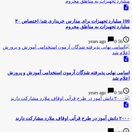
description
100 میلیارد تجهیزات برای مدارس خریداری شد/ اختصاص ۳۰
میلیارد تجهیزات به مناطق محروم
chat_bubble
access_time
0
56 years ago
description
اسامی نهایی پذیرفته شدگان آزمون استخدامی آموزش و پرورش
اعلام شد
chat_bubble
access_time
0
56 years ago
description
۲۰۰۰ دانش آموز در طرح قرآنی اوقاف ملارد مشارکت دارند
chat_bubble
access_time