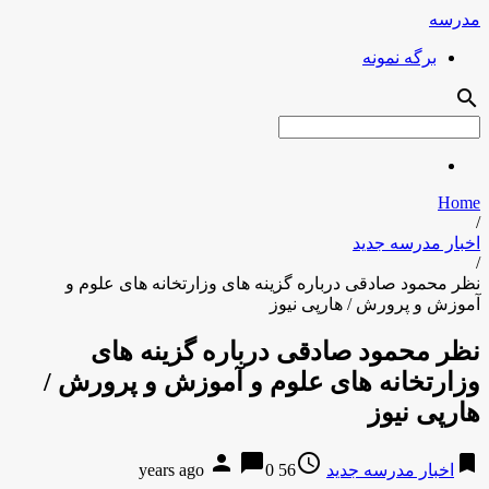
مدرسه
برگه نمونه
search
Home
/
اخبار مدرسه جدید
/
نظر محمود صادقى درباره گزینه هاى وزارتخانه هاى علوم و
آموزش و پرورش / هارپی نیوز
نظر محمود صادقى درباره گزینه هاى
وزارتخانه هاى علوم و آموزش و پرورش /
هارپی نیوز
person
chat_bubble
access_time
bookmark
اخبار مدرسه جدید
56 years ago
0