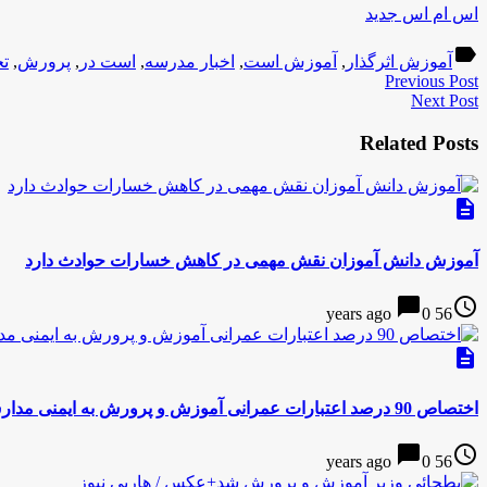
اس ام اس جدید
label
آموزش اثرگذار
,
آموزش است
,
اخبار مدرسه
,
است در
,
پرورش
,
ت
Previous Post
Next Post
Related Posts
description
آموزش دانش آموزان نقش مهمی در کاهش خسارات حوادث دارد
chat_bubble
access_time
0
56 years ago
description
اختصاص 90 درصد اعتبارات عمرانی آموزش و پرورش به ایمنی مدارس در سال 95
chat_bubble
access_time
0
56 years ago