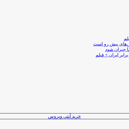
لم
لش‌های پیش رو است
ا جبران شود
رابر ایران + فیلم
خرید آنتی ویروس