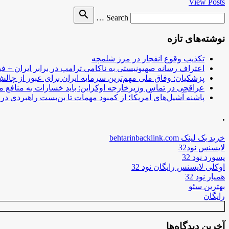
View Posts
Search
search
Search …
for
نوشته‌های تازه
تکذیب وقوع انفجار در مرز شلمچه
اعتراف رسانه صهیونیستی به ناکامی ترامپ در برابر ایران + فی
پزشکیان: وفاق ملی مهم‌ترین سرمایه ایران برای عبور از چا
عراقچی در تماس وزیرخارجه اوکراین: باید خسارات به منافع م
پاشنه آشیل‌های آمریکا؛ از کمبود مهمات تا بن‌بست راهبردی در ب
.
خرید بک لینک behtarinbacklink.com
لایسنس نود32
پسورد نود 32
اوکلی لایسنس رایگان نود 32
همیار نود 32
بهترین سئو
رایگان
آخرین دیدگاه‌ها