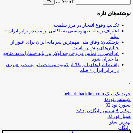
Search …
for
نوشته‌های تازه
تکذیب وقوع انفجار در مرز شلمچه
اعتراف رسانه صهیونیستی به ناکامی ترامپ در برابر ایران +
فیلم
پزشکیان: وفاق ملی مهم‌ترین سرمایه ایران برای عبور از
چالش‌های پیش رو است
عراقچی در تماس وزیرخارجه اوکراین: باید خسارات به منافع
ما جبران شود
پاشنه آشیل‌های آمریکا؛ از کمبود مهمات تا بن‌بست راهبردی
در برابر ایران + فیلم
.
خرید بک لینک behtarinbacklink.com
لایسنس نود32
پسورد نود 32
اوکلی لایسنس رایگان نود 32
همیار نود 32
بهترین سئو
رایگان