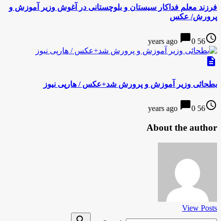
فرزند معلم فداکار سیستان و بلوچستانی در آغوش وزیر آموزش و
پرورش/ عکس
chat_bubble
access_time
0
56 years ago
description
بطحائی وزیر آموزش و پرورش شد+عکس / هارپی نیوز
chat_bubble
access_time
0
56 years ago
About the author
View Posts
Search
search