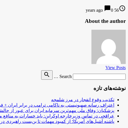
chat_bubble
access_time
0
56 years ago
About the author
View Posts
Search
search
Search …
for
نوشته‌های تازه
تکذیب وقوع انفجار در مرز شلمچه
اعتراف رسانه صهیونیستی به ناکامی ترامپ در برابر ایران + فی
پزشکیان: وفاق ملی مهم‌ترین سرمایه ایران برای عبور از چا
عراقچی در تماس وزیرخارجه اوکراین: باید خسارات به منافع م
پاشنه آشیل‌های آمریکا؛ از کمبود مهمات تا بن‌بست راهبردی در ب