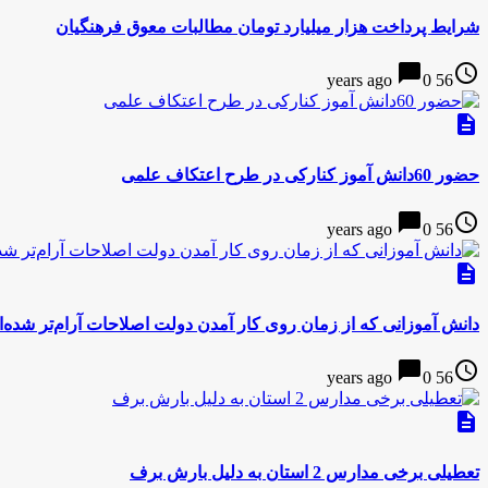
شرایط پرداخت هزار میلیارد تومان مطالبات معوق فرهنگیان
chat_bubble
access_time
0
56 years ago
description
حضور 60دانش آموز کنارکی در طرح اعتکاف علمی
chat_bubble
access_time
0
56 years ago
description
دانش آموزانی که از زمان روی کار آمدن دولت اصلاحات آرام‌تر شده‌ان
chat_bubble
access_time
0
56 years ago
description
تعطیلی برخی مدارس 2 استان به دلیل بارش برف