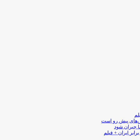
لم
لش‌های پیش رو است
ا جبران شود
رابر ایران + فیلم