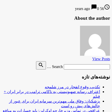
chat_bubble
access_time
0
56 years ago
About the author
View Posts
Search
search
Search …
for
نوشته‌های تازه
تکذیب وقوع انفجار در مرز شلمچه
اعتراف رسانه صهیونیستی به ناکامی ترامپ در برابر ایران +
فیلم
پزشکیان: وفاق ملی مهم‌ترین سرمایه ایران برای عبور از
چالش‌های پیش رو است
عراقچی در تماس وزیرخارجه اوکراین: باید خسارات به منافع