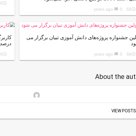
ars ago
access_time
0
56 years ago
chat_bubble
access_time
لین جشنواره پروژه‌های دانش آموزی تبیان برگزار می
د
درصد
ars ago
0
56 years ago
access_time
chat_bubble
access_time
About the au
VIEW POSTS