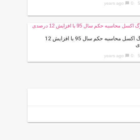
0
56 ye
chat_bubble
کاربرگ اکسل محاسبه حکم سال 95 با افزایش 12
ی
0
56 ye
chat_bubble