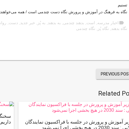
تسنیم
نگاه به فرهنگ در آموزش و پرورش نگاه دست چندمی است / همه می‌خواهند با 
label
اخبار مدرسه
,
است
,
بدهند چندمی
,
به بدهند
,
به پُز
,
خبر جدید
,
دست
,
روا
نگاه بدهند
,
نگاه پُز
,
نگاه چندمی
PREVIOUS POS
Related Po
سخنگوى
یر آموزش و پرورش در جلسه با فراکسیون نمایندگان
داریم
سند 2030 در هیچ بخشی اجرا نمی‌شود