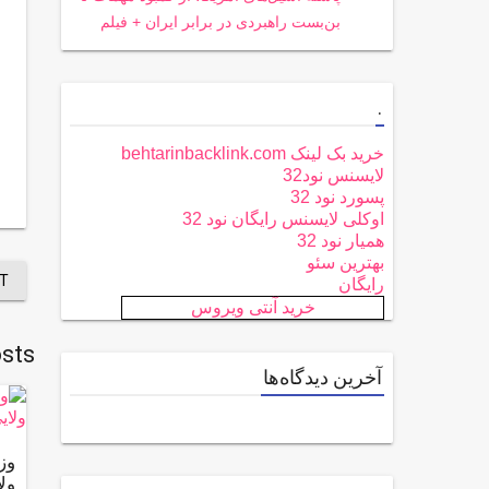
بن‌بست راهبردی در برابر ایران + فیلم
.
خرید بک لینک behtarinbacklink.com
لایسنس نود32
پسورد نود 32
اوکلی لایسنس رایگان نود 32
همیار نود 32
بهترین سئو
T
رایگان
خرید آنتی ویروس
sts
آخرین دیدگاه‌ها
وز
ولایی : 