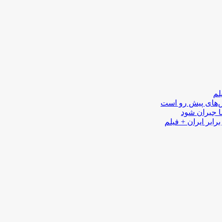
لم
لش‌های پیش رو است
ا جبران شود
رابر ایران + فیلم