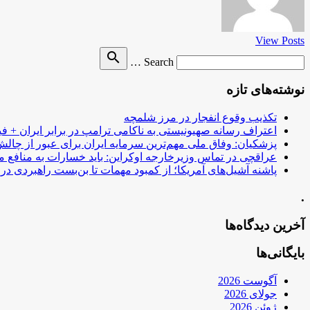
View Posts
Search
search
Search …
for
نوشته‌های تازه
تکذیب وقوع انفجار در مرز شلمچه
اعتراف رسانه صهیونیستی به ناکامی ترامپ در برابر ایران + فی
پزشکیان: وفاق ملی مهم‌ترین سرمایه ایران برای عبور از چا
عراقچی در تماس وزیرخارجه اوکراین: باید خسارات به منافع م
پاشنه آشیل‌های آمریکا؛ از کمبود مهمات تا بن‌بست راهبردی در ب
.
آخرین دیدگاه‌ها
بایگانی‌ها
آگوست 2026
جولای 2026
ژوئن 2026