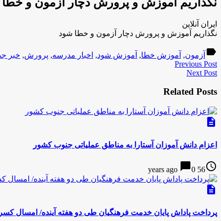
نگذاریم آموزش و پرورش دچار آزمون و خطا 
ایران آنلاین
نگذاریم آموزش و پرورش دچار آزمون و خطا شود
label
آزمون
,
آموزش خطا
,
آموزش شود
,
اخبار مدرسه
,
پرورش
,
خبر جد
Previous Post
Next Post
Related Posts
description
اعزام دانش آموزان آستارا به مناطق عملیاتی جنوب کشور
chat_bubble
access_time
0
56 years ago
description
پرداخت پاداش پایان خدمت فرهنگیان طی دو هفته آینده/ امسال کسر