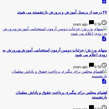
description
۴۷ درصد از پرسنل آموزش و پرورش بازنشسته می شوند
chat_bubble
access_time
0
56 years ago
description
منهای ورزش/ جزئیات دومین آزمون استخدامی آموزش‌وپرورش به
زودی اعلام می شود
chat_bubble
access_time
0
56 years ago
description
اهتمام مجلس برای پیگیری پرداخت حقوق و پاداش معلمان
بازنشسته
chat_bubble
access_time