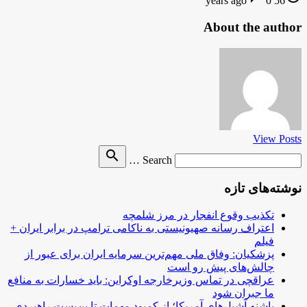
0
56 years ago
About the author
View Posts
Search
search
Search …
for
نوشته‌های تازه
تکذیب وقوع انفجار در مرز شلمچه
اعتراف رسانه صهیونیستی به ناکامی ترامپ در برابر ایران +
فیلم
پزشکیان: وفاق ملی مهم‌ترین سرمایه ایران برای عبور از
چالش‌های پیش رو است
عراقچی در تماس وزیرخارجه اوکراین: باید خسارات به منافع
ما جبران شود
پاشنه آشیل‌های آمریکا؛ از کمبود مهمات تا بن‌بست راهبردی