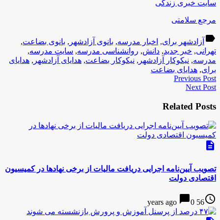
سایت خبری زندگی
مرجع سلامتی
label
آزادشهر برای
,
اخبار مدرسه
,
بانوی آزادشهر
,
بانوی بضاعت
,
تهرانی
,
خبر جدید
,
دانش
,
روانشناسی مدرسه
,
سایت مدرسه
,
مدرسه
,
نیکوکار آزادشهر
,
نیکوکار بضاعت
,
هدایای آزادشهر
,
هدایای
برای
,
هدایای بضاعت
Previous Post
Next Post
Related Posts
description
تصویب آیین‌نامه اجرایی دریافت مالیات از برخی نهادها در کمیسیون
اقتصادی دولت
chat_bubble
access_time
0
56 years ago