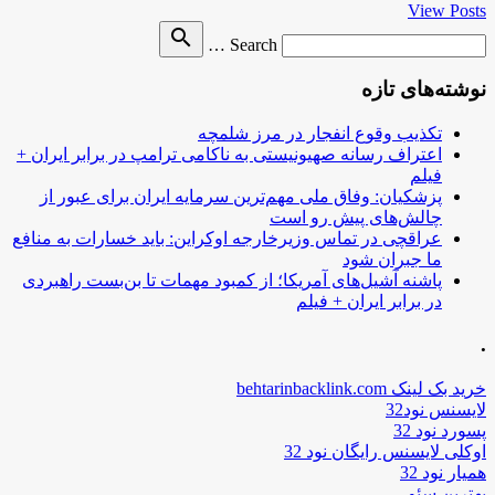
View Posts
Search
search
Search …
for
نوشته‌های تازه
تکذیب وقوع انفجار در مرز شلمچه
اعتراف رسانه صهیونیستی به ناکامی ترامپ در برابر ایران +
فیلم
پزشکیان: وفاق ملی مهم‌ترین سرمایه ایران برای عبور از
چالش‌های پیش رو است
عراقچی در تماس وزیرخارجه اوکراین: باید خسارات به منافع
ما جبران شود
پاشنه آشیل‌های آمریکا؛ از کمبود مهمات تا بن‌بست راهبردی
در برابر ایران + فیلم
.
خرید بک لینک behtarinbacklink.com
لایسنس نود32
پسورد نود 32
اوکلی لایسنس رایگان نود 32
همیار نود 32
بهترین سئو