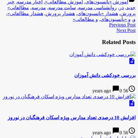
آموزش «پانسیون‌های
,
آموزش مطالعاتی»
,
اخبار مدرسه
,
خبر
جدید
,
در
,
روانشناسی مدرسه
,
سایت مدرسه
,
مدرسه
,
مطالعاتی»
پرورش
,
هشدار «پانسیون‌های
,
هشدار پرورش
,
هشدار مطالعاتی»
,
و
,
و «پانسیون‌های
,
و مطالعاتی»
Previous Post
Next Post
Related Posts
description
بررسی خودکشی دانش آموزان
chat_bubble
access_time
0
56 years ago
description
افزایش 10 درصدی تعداد مدارس ویژه‌ اسکان فرهنگیان در نوروز
chat_bubble
access_time
0
56 years ago