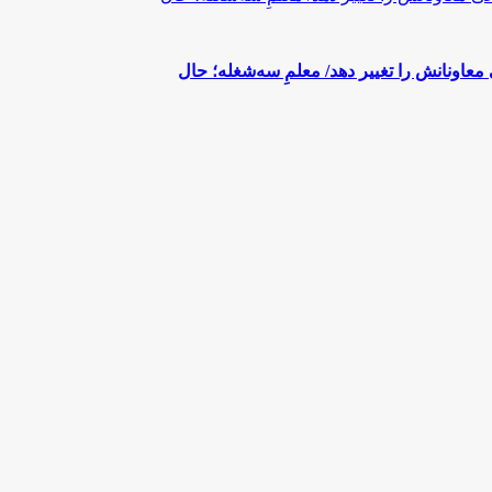
اونانش را تغییر دهد/ معلمِ سه‌شغله؛ حال