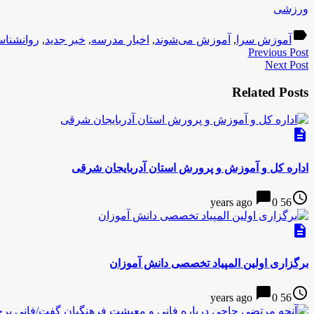
ورزشی
label
آموزش سرا
,
آموزش می‌شوند
,
اخبار مدرسه
,
خبر جدید
,
روانشنا
Previous Post
Next Post
Related Posts
description
اداره کل و آموزش و پرورش استان آدربایجان شرقی
chat_bubble
access_time
0
56 years ago
description
برگزاری اولین المپیاد تخصصی دانش آموزان
chat_bubble
access_time
0
56 years ago