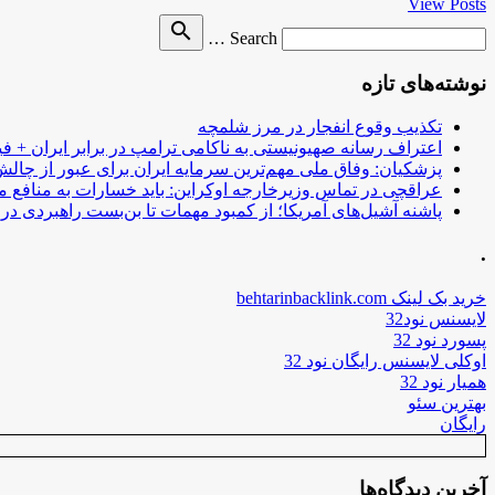
View Posts
Search
search
Search …
for
نوشته‌های تازه
تکذیب وقوع انفجار در مرز شلمچه
اعتراف رسانه صهیونیستی به ناکامی ترامپ در برابر ایران + فی
پزشکیان: وفاق ملی مهم‌ترین سرمایه ایران برای عبور از چا
عراقچی در تماس وزیرخارجه اوکراین: باید خسارات به منافع م
پاشنه آشیل‌های آمریکا؛ از کمبود مهمات تا بن‌بست راهبردی در ب
.
خرید بک لینک behtarinbacklink.com
لایسنس نود32
پسورد نود 32
اوکلی لایسنس رایگان نود 32
همیار نود 32
بهترین سئو
رایگان
آخرین دیدگاه‌ها