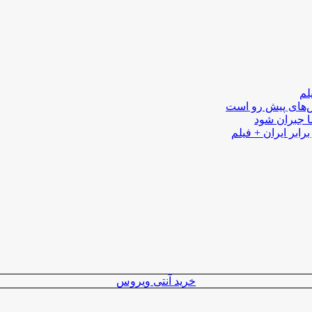
لم
لش‌های پیش رو است
ا جبران شود
رابر ایران + فیلم
خرید آنتی ویروس