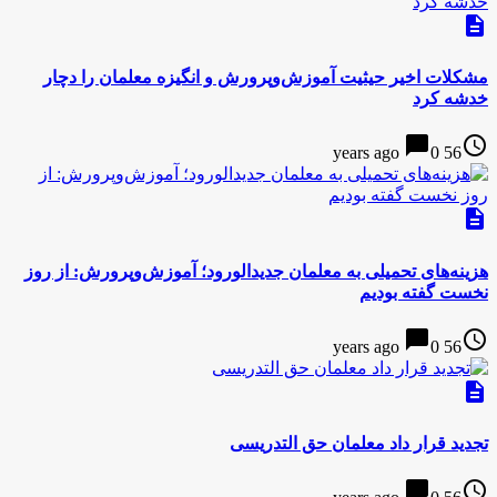
description
مشکلات اخیر حیثیت آموزش‌وپرورش و انگیزه معلمان را دچار
خدشه کرد
chat_bubble
access_time
0
56 years ago
description
هزینه‌های تحمیلی به معلمان جدید‌الورود؛ آموزش‌وپرورش:‌ از روز
نخست گفته بودیم
chat_bubble
access_time
0
56 years ago
description
تجدید قرار داد معلمان حق التدریسی
chat_bubble
access_time