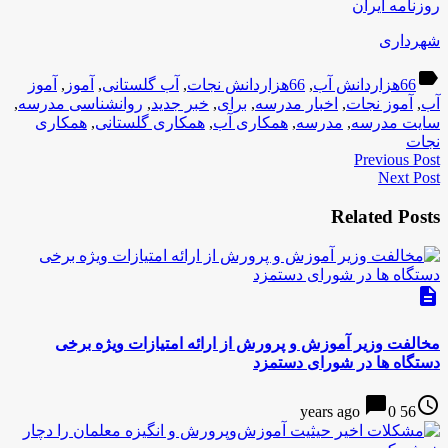
روزنامه ایران
شهرداری
label
66هزاردانش آب
,
66هزاردانش نجات
,
آب گلستانی
,
آموز
,
آموز
آب
,
آموز نجات
,
اخبار مدرسه
,
برای
,
خبر جدید
,
روانشناسی مدرسه
,
سایت مدرسه
,
مدرسه
,
همکاری آب
,
همکاری گلستانی
,
همکاری
نجات
Previous Post
Next Post
Related Posts
description
مخالفت وزیر آموزش و پرورش از ارائه امتیازات ویژه برخی
دستگاه ها در شورای دستمزد
chat_bubble
access_time
0
56 years ago