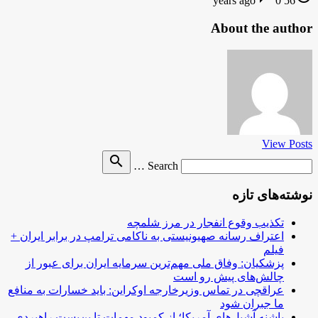
0
56 years ago
About the author
View Posts
Search
search
Search …
for
نوشته‌های تازه
تکذیب وقوع انفجار در مرز شلمچه
اعتراف رسانه صهیونیستی به ناکامی ترامپ در برابر ایران +
فیلم
پزشکیان: وفاق ملی مهم‌ترین سرمایه ایران برای عبور از
چالش‌های پیش رو است
عراقچی در تماس وزیرخارجه اوکراین: باید خسارات به منافع
ما جبران شود
پاشنه آشیل‌های آمریکا؛ از کمبود مهمات تا بن‌بست راهبردی