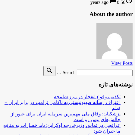
chat_bubble
access_time
0
56 years ago
About the author
View Posts
Search
search
Search …
for
نوشته‌های تازه
تکذیب وقوع انفجار در مرز شلمچه
اعتراف رسانه صهیونیستی به ناکامی ترامپ در برابر ایران +
فیلم
پزشکیان: وفاق ملی مهم‌ترین سرمایه ایران برای عبور از
چالش‌های پیش رو است
عراقچی در تماس وزیرخارجه اوکراین: باید خسارات به منافع
ما جبران شود