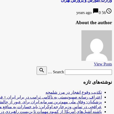
وزارت اموزش و پرورش تهران
chat_bubble
access_time
0
56 years ago
About the author
View Posts
Search
search
Search …
for
نوشته‌های تازه
تکذیب وقوع انفجار در مرز شلمچه
اعتراف رسانه صهیونیستی به ناکامی ترامپ در برابر ایران + فی
پزشکیان: وفاق ملی مهم‌ترین سرمایه ایران برای عبور از چا
عراقچی در تماس وزیرخارجه اوکراین: باید خسارات به منافع م
پاشنه آشیل‌های آمریکا؛ از کمبود مهمات تا بن‌بست راهبردی در ب