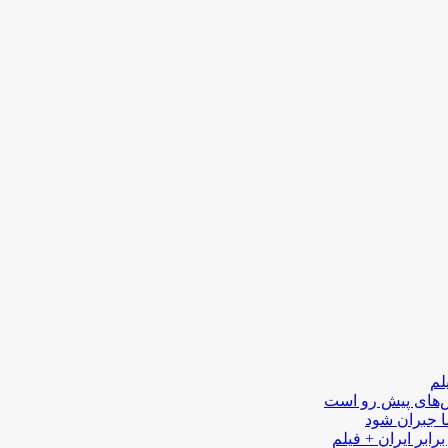
لم
لش‌های پیش رو است
ا جبران شود
رابر ایران + فیلم