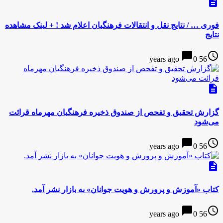
description
فوری … / نتایج نقل و انتقالات فرهنگیان اعلام شد ! + لینک مشاهده
نتایج
chat_bubble
access_time
0
56 years ago
description
گزارش تحقیق و تفحص از صندوق ذخیره فرهنگیان مهرماه قرائت
می‌شود
chat_bubble
access_time
0
56 years ago
description
کتاب «آموزش و پرورش و هویت جوانان» به بازار نشر آمد.
chat_bubble
access_time
0
56 years ago