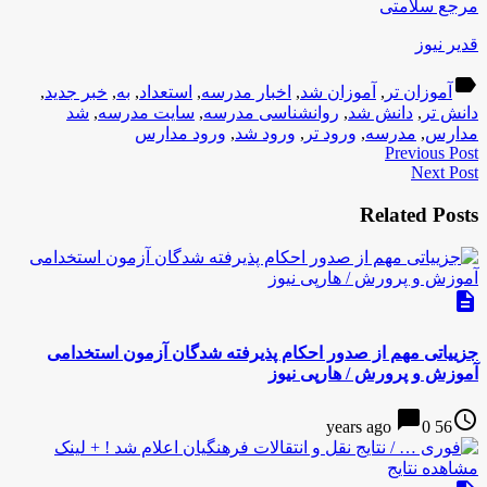
مرجع سلامتی
قدیر نیوز
label
آموزان تر
,
آموزان شد
,
اخبار مدرسه
,
استعداد
,
به
,
خبر جدید
,
دانش تر
,
دانش شد
,
روانشناسی مدرسه
,
سایت مدرسه
,
شد
مدارس
,
مدرسه
,
ورود تر
,
ورود شد
,
ورود مدارس
Previous Post
Next Post
Related Posts
description
جزییاتی مهم از صدور احکام پذیرفته شدگان آزمون استخدامی
آموزش و پرورش / هارپی نیوز
chat_bubble
access_time
0
56 years ago