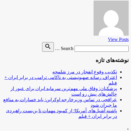
View Posts
Search
search
Search …
for
نوشته‌های تازه
تکذیب وقوع انفجار در مرز شلمچه
اعتراف رسانه صهیونیستی به ناکامی ترامپ در برابر ایران +
فیلم
پزشکیان: وفاق ملی مهم‌ترین سرمایه ایران برای عبور از
چالش‌های پیش رو است
عراقچی در تماس وزیرخارجه اوکراین: باید خسارات به منافع
ما جبران شود
پاشنه آشیل‌های آمریکا؛ از کمبود مهمات تا بن‌بست راهبردی
در برابر ایران + فیلم
.