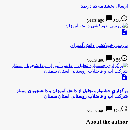
ارسال بخشنامه ده درصد
chat_bubble
access_time
0
56 years ago
description
بررسی خودکشی دانش آموزان
chat_bubble
access_time
0
56 years ago
description
برگزاری جشنواره تجلیل از دانش آموزان و دانشجویان ممتاز
شرکت آب و فاضلاب روستایی استان سمنان
chat_bubble
access_time
0
56 years ago
About the author