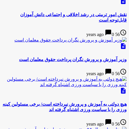
description
نقش امور تربیتی در رشد اخلاقی و اجتماعی دانش آموزان
قابل‌توجه است
chat_bubble
access_time
0
56 years ago
description
وزیر آموزش و پرورش نگران پرداخت حقوق معلمان است
chat_bubble
access_time
0
56 years ago
description
هیچ دولتی به آموزش و پرورش نپرداخته است/ برخی مسئولین کینه
ورزی را با سیاست ورزی اشتباه گرفته اند
chat_bubble
access_time
0
56 years ago