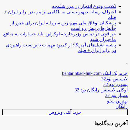
تکذیب وقوع انفجار در مرز شلمچه
اعتراف رسانه صهیونیستی به ناکامی ترامپ در برابر ایران +
فیلم
پزشکیان: وفاق ملی مهم‌ترین سرمایه ایران برای عبور از
چالش‌های پیش رو است
عراقچی در تماس وزیرخارجه اوکراین: باید خسارات به منافع
ما جبران شود
پاشنه آشیل‌های آمریکا؛ از کمبود مهمات تا بن‌بست راهبردی
در برابر ایران + فیلم
.
خرید بک لینک behtarinbacklink.com
لایسنس نود32
پسورد نود 32
اوکلی لایسنس رایگان نود 32
همیار نود 32
بهترین سئو
رایگان
خرید آنتی ویروس
آخرین دیدگاه‌ها